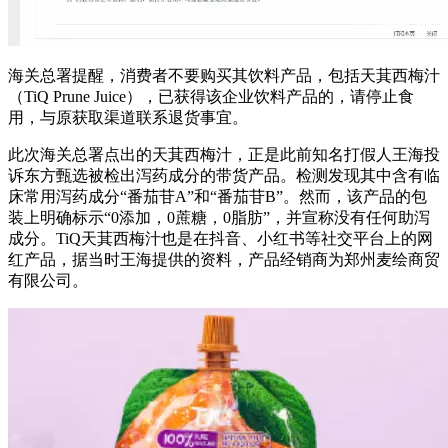
海关总署提醒，消费者不要购买其饮料产品，包括天萁西梅汁
（TiQ Prune Juice），已获得该企业饮料产品的，请停止食
用，与原获取渠道联系退货事宜。
此次海关总署点出的天萁西梅汁，正是此前知名打假人王海投
诉东方甄选被检出泻药成分的带货产品。检测发现其中含有临
床常用泻药成分“番茄苷A”和“番茄苷B”。然而，该产品的包
装上明确标示“0添加，0蔗糖，0脂肪”，并宣称没有任何助泻
成分。TiQ天萁西梅汁也是在抖音、小红书等社交平台上的网
红产品，据当时王海提供的资料，产品经销商为郑州麦绘商贸
有限公司。