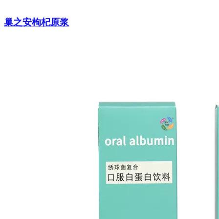
巢之安枸杞原浆