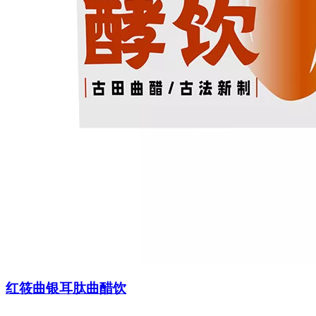
红筱曲银耳肽曲醋饮