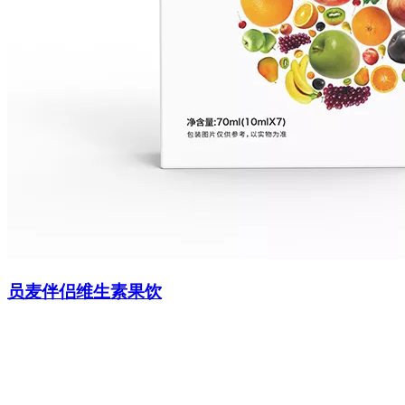
员麦伴侣维生素果饮