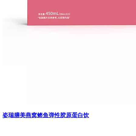
姿瑞膳美燕窝鲣鱼弹性胶原蛋白饮