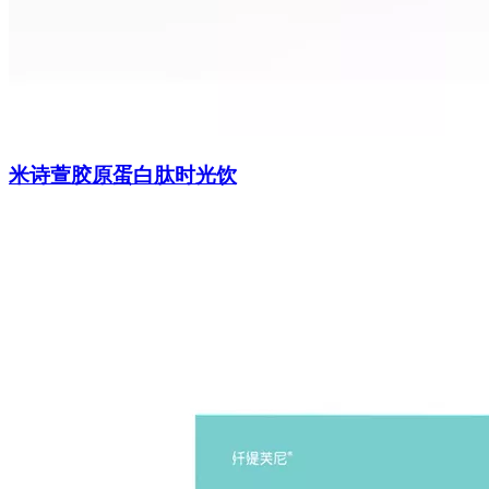
米诗萱胶原蛋白肽时光饮