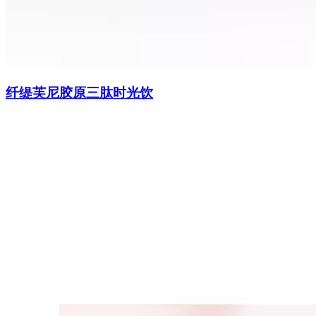
纤缇芙尼胶原三肽时光饮