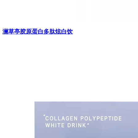
澜草亭胶原蛋白多肽炫白饮