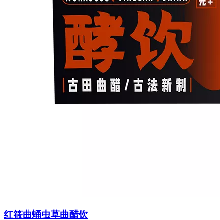
红筱曲蛹虫草曲醋饮