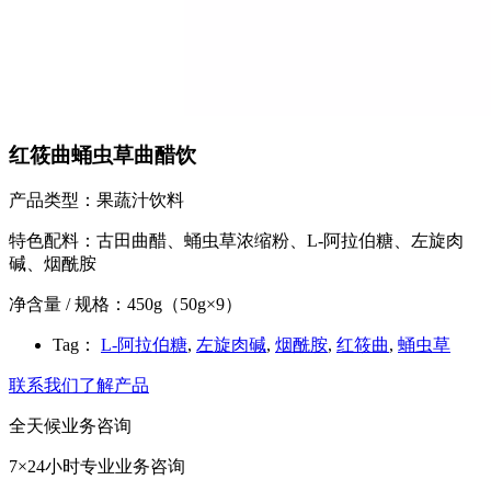
红筱曲蛹虫草曲醋饮
产品类型：果蔬汁饮料
特色配料：古田曲醋、蛹虫草浓缩粉、L-阿拉伯糖、左旋肉
碱、烟酰胺
净含量 / 规格：450g（50g×9）
Tag：
L-阿拉伯糖
,
左旋肉碱
,
烟酰胺
,
红筱曲
,
蛹虫草
联系我们了解产品
全天候业务咨询
7×24小时专业业务咨询