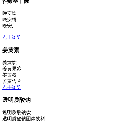
γ-氨基丁酸
晚安饮
晚安粉
晚安片
点击浏览
姜黄素
姜黄饮
姜黄果冻
姜黄粉
姜黄含片
点击浏览
透明质酸钠
透明质酸钠饮
透明质酸钠固体饮料