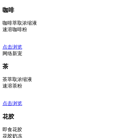
咖啡
咖啡萃取浓缩液
速溶咖啡粉
点击浏览
网络新宠
茶
茶萃取浓缩液
速溶茶粉
点击浏览
花胶
即食花胶
花胶奶冻