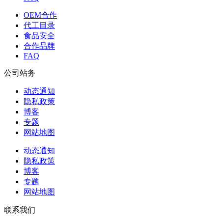
OEM合作
代工目录
食品安全
合作品牌
FAQ
公司站务
动态通知
隐私政策
博客
专题
网站地图
动态通知
隐私政策
博客
专题
网站地图
联系我们