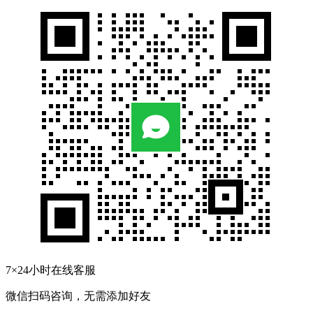
7×24小时在线客服
微信扫码咨询，无需添加好友