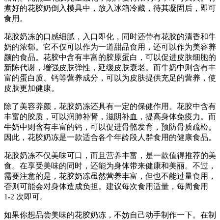
煮好的花胶奶倒入模具中，放入冰箱冷藏，待其凝固后，即可
食用。
花胶奶冻的口感细腻，入口即化，同时还带有花胶的清香和牛
奶的浓郁。它不仅可以作为一道甜品食用，还可以作为美容养
颜的食品。花胶中含有丰富的胶原蛋白，可以促进皮肤细胞的
新陈代谢，增强皮肤弹性，延缓皮肤衰老。而牛奶中则含有丰
富的蛋白质、钙等营养成分，可以为皮肤提供充足的营养，使
皮肤更加健康。
除了美容养颜，花胶奶冻还具有一定的保健作用。花胶中含有
丰富的胶质，可以润肺补肾，滋阴补血，提高身体免疫力。而
牛奶中则含有丰富的钙，可以促进骨骼发育，预防骨质疏松。
因此，花胶奶冻是一款适合各个年龄段人群食用的健康食品。
花胶奶冻不仅美味可口，而且营养丰富，是一款值得推荐的美
食。在享受美味的同时，还能为身体带来健康和美丽。不过，
需要注意的是，花胶奶冻虽然营养丰富，但也不能过量食用，
否则可能会对身体造成负担。建议每次食用适量，每周食用
1-2 次即可。
如果你想品尝美味的花胶奶冻，不妨自己动手制作一下。在制