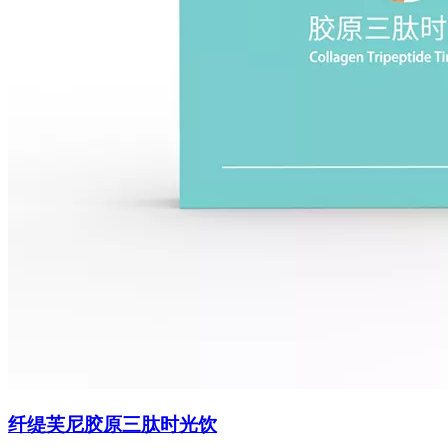
纤缇芙尼胶原三肽时光饮