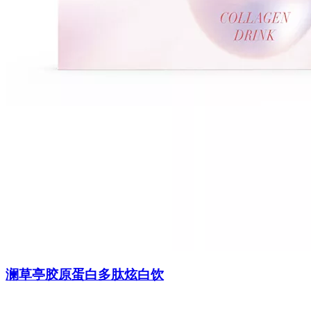
澜草亭胶原蛋白多肽炫白饮